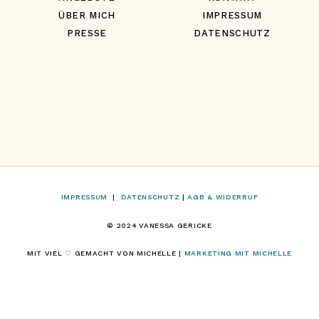
ÜBER MICH
IMPRESSUM
PRESSE
DATENSCHUTZ
IMPRESSUM
|
DATENSCHUTZ
|
AGB & WIDERRUF
© 2024 VANESSA GERICKE
MIT VIEL ♡ GEMACHT VON MICHELLE |
MARKETING MIT MICHELLE