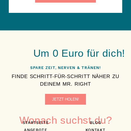
Um 0 Euro für dich!
SPARE ZEIT, NERVEN & TRÄNEN!
FINDE SCHRITT-FÜR-SCHRITT NÄHER ZU
DEINEM MR. RIGHT
JETZT HOLEN!
Wonach suchst du?
STARTSEITE
BLOG
ANGEBOTE
KONTAKT