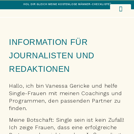
HOL DIR GLEICH MEINE KOSTENLOSE MÄNNER-CHECKLISTE
1:1 COA
CHAT-ANA
ÜBER MICH
INFORMATION FÜR
JOURNALISTEN UND
REDAKTIONEN
Hallo, ich bin Vanessa Gericke und helfe
Single-Frauen mit meinen Coachings und
Programmen, den passenden Partner zu
finden.
Meine Botschaft: Single sein ist kein Zufall!
Ich zeige Frauen, dass eine erfolgreiche